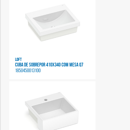
Loft
CUBA DE SOBREPOR 410X340 COM MESA Q7
1850450013100