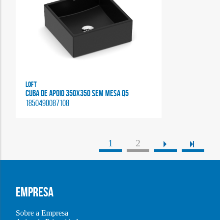
Loft
CUBA DE APOIO 350X350 SEM MESA Q5
1850490087108
1
2
EMPRESA
Sobre a Empresa