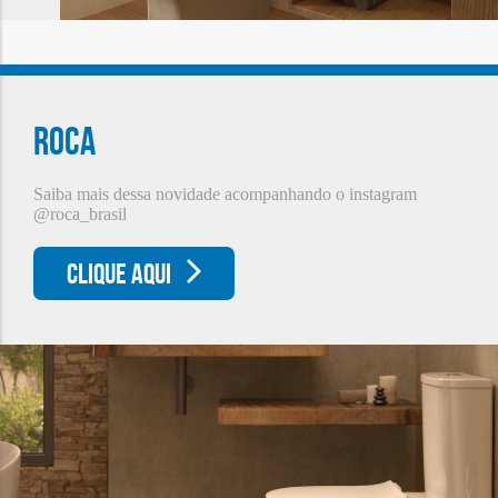
Roca
Saiba mais dessa novidade acompanhando o instagram
@roca_brasil
CLIQUE AQUI