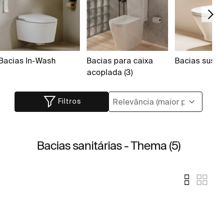
Bacias In-Wash
Bacias para caixa
Bacias su
acoplada (3)
Filtros
Bacias sanitárias - Thema (5)