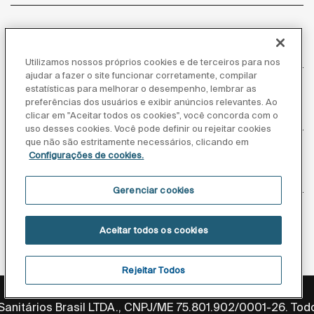
Atendimento ao cliente
Utilizamos nossos próprios cookies e de terceiros para nos
ajudar a fazer o site funcionar corretamente, compilar
estatísticas para melhorar o desempenho, lembrar as
preferências dos usuários e exibir anúncios relevantes. Ao
Sobre nós
clicar em "Aceitar todos os cookies", você concorda com o
uso desses cookies. Você pode definir ou rejeitar cookies
que não são estritamente necessários, clicando em
Configurações de cookies.
Inspiração
Gerenciar cookies
Siga-nos
Aceitar todos os cookies
Rejeitar Todos
Política de privacidade
Aviso legal
Aviso de cookies
anitários Brasil LTDA., CNPJ/ME 75.801.902/0001-26. Todo