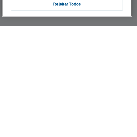
Rejeitar Todos
Inicio
Flex
Flexibilidade máxima. De fácil integração,
elegante e facilmente adaptável a qualquer
espaço, a coleção converte-se numa peça
imprescindível no conjunto de banho ágil, prático
e versátil.