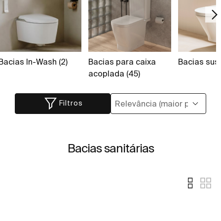
Bacias In-Wash (2)
Bacias para caixa
Bacias sus
acoplada (45)
Filtros
Bacias sanitárias