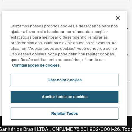
Atendimento ao cliente
Utilizamos nossos próprios cookies e de terceiros para nos
ajudar a fazer o site funcionar corretamente, compilar
estatísticas para melhorar o desempenho, lembrar as
preferências dos usuários e exibir anúncios relevantes. Ao
Sobre nós
clicar em "Aceitar todos os cookies", você concorda com o
uso desses cookies. Você pode definir ou rejeitar cookies
que não são estritamente necessários, clicando em
Configurações de cookies.
Inspiração
Gerenciar cookies
Siga-nos
Aceitar todos os cookies
Rejeitar Todos
Política de privacidade
Aviso legal
Aviso de cookies
anitários Brasil LTDA., CNPJ/ME 75.801.902/0001-26. Todo