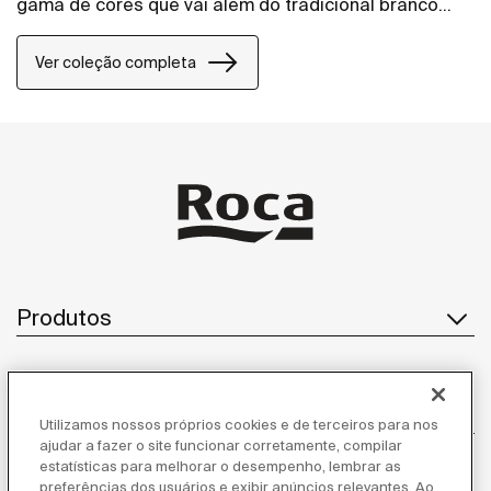
gama de cores que vai além do tradicional branco
brilho, as bacias com caixa acoplada e convencional
oferecem novas alternativas e possibilidades para o
Ver coleção completa
seu banheiro. Cada peça traz um toque de inovação
e sofisticação, elevando o ambiente com estilo e
funcionalidade.
Produtos
Atendimento ao cliente
Utilizamos nossos próprios cookies e de terceiros para nos
ajudar a fazer o site funcionar corretamente, compilar
estatísticas para melhorar o desempenho, lembrar as
preferências dos usuários e exibir anúncios relevantes. Ao