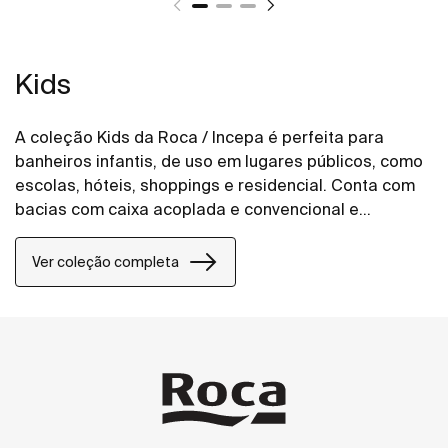
Kids
A coleção Kids da Roca / Incepa é perfeita para
banheiros infantis, de uso em lugares públicos, como
escolas, hóteis, shoppings e residencial. Conta com
bacias com caixa acoplada e convencional e
assentos sanitários compatíveis. A coleção Kids é
projetada para atender às necessidades das
Ver coleção completa
crianças, garantindo segurança e conforto no uso
diário.