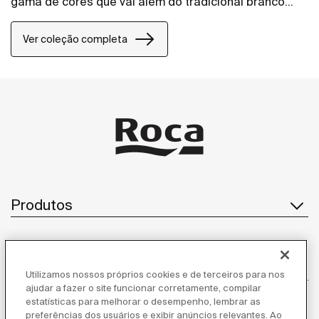
gama de cores que vai além do tradicional branco
brilho, as bacias com caixa acoplada e convencional
oferecem novas alternativas e possibilidades para o
Ver coleção completa
seu banheiro. Cada peça traz um toque de inovação
e sofisticação, elevando o ambiente com estilo e
funcionalidade.
Produtos
Atendimento ao cliente
Utilizamos nossos próprios cookies e de terceiros para nos
ajudar a fazer o site funcionar corretamente, compilar
estatísticas para melhorar o desempenho, lembrar as
preferências dos usuários e exibir anúncios relevantes. Ao