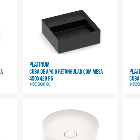
Platinum
Plat
SA
CUBA DE APOIO RETANGULAR COM MESA
450X420 P6
CUBA
1450730081108
145099