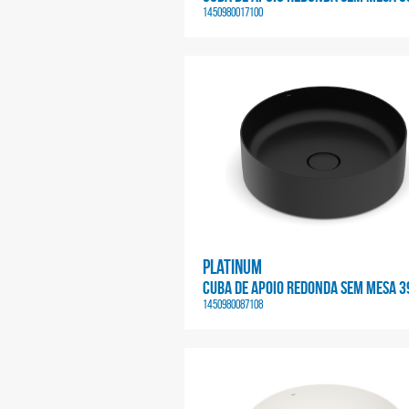
1450980017100
Platinum
CUBA DE APOIO REDONDA SEM MESA 3
1450980087108