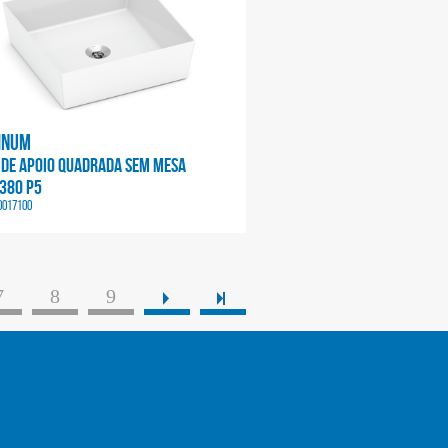
inum
 DE APOIO QUADRADA SEM MESA
380 P5
0017100
7
8
9