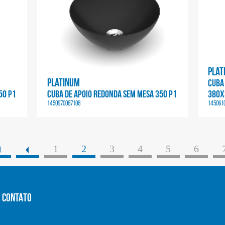
Plat
Platinum
CUBA
50 P1
CUBA DE APOIO REDONDA SEM MESA 350 P1
380X
1450970087108
145061
1
2
3
4
5
6
CONTATO