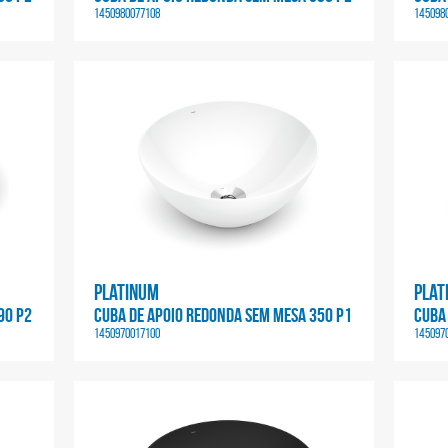
1450980077108
145098
Platinum
Plat
90 P2
CUBA DE APOIO REDONDA SEM MESA 350 P1
CUBA
1450970017100
145097