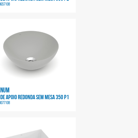
0657108
inum
 DE APOIO REDONDA SEM MESA 350 P1
0077108