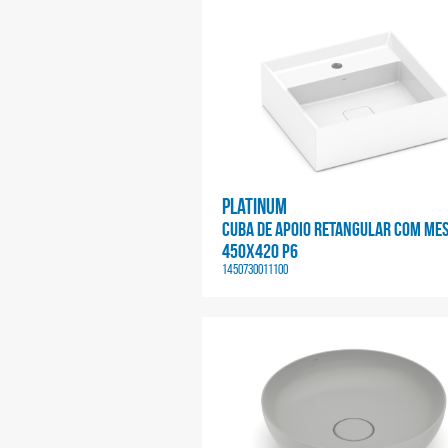
Platinum
CUBA DE APOIO RETANGULAR COM ME
450X420 P6
1450730011100